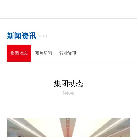
新闻资讯
News
集团动态
图片新闻
行业资讯
集团动态
News