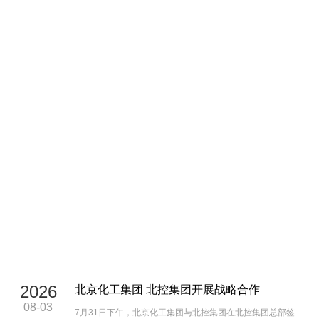
北京化工集团实现“双过半”
营业收入同比增长3.19%； 利润总额同比增长
2026
5.55%。 上半年，北京化工集团完成市国资委下
07-15
达的考核任务，实现双过半。 加压...
华腾拓展从整合重构到融合焕新 上半年，华腾拓
2026
展党委紧扣集团经营全面提升年工作要求，锚定
07-22
从资产持有者向运营服务商...
北化检测重市场 强科创重品牌 强人才 在刚刚过
静电防护靴汛情处置的安全保障； 软筒靴安心防
北化智链仓储3个月交出期中答卷 自3月底完成
2026
2026
2026
去的上半年，北化检测围绕集团两大主业、三大
护+暖心合脚=涉水无忧 入汛以来，本市持续遭
工商注册后，北化智链仓储在北京化工集团和北
07-20
07-14
07-08
战略方向，走出去闯市场、沉...
遇强降雨，防汛形势严峻，防...
京化科两级党委直接关心指导下...
2026
北京化工集团 北控集团开展战略合作
08-03
7月31日下午，北京化工集团与北控集团在北控集团总部签