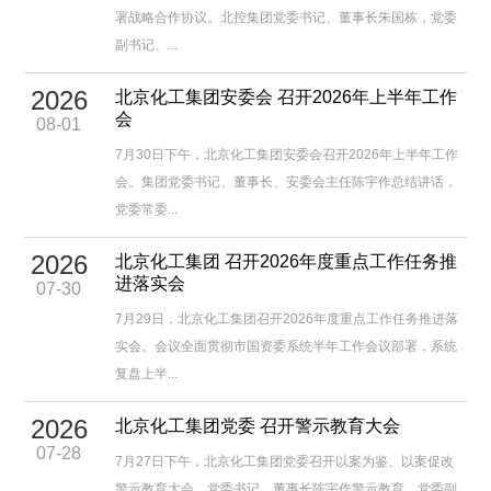
署战略合作协议。北控集团党委书记、董事长朱国栋，党委
副书记、...
2026
北京化工集团安委会 召开2026年上半年工作
会
08-01
7月30日下午，北京化工集团安委会召开2026年上半年工作
会。集团党委书记、董事长、安委会主任陈宇作总结讲话，
党委常委...
2026
北京化工集团 召开2026年度重点工作任务推
进落实会
07-30
7月29日，北京化工集团召开2026年度重点工作任务推进落
实会。会议全面贯彻市国资委系统半年工作会议部署，系统
复盘上半...
2026
北京化工集团党委 召开警示教育大会
07-28
7月27日下午，北京化工集团党委召开以案为鉴、以案促改
警示教育大会，党委书记、董事长陈宇作警示教育，党委副