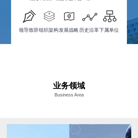
领导致辞
组织架构
发展战略
历史沿革
下属单位
业务领域
Business Area