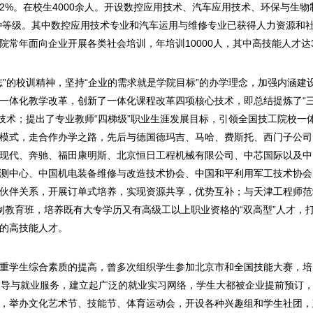
的22%。在校生4000余人。开设数控应用技术、汽车应用技术、环保与生
工种等级。其中数控应用技术专业和汽车运用与维修专业已获得人力资源和
常年面向企业开展各类社会培训，年培训10000人，其中高技能人才达3
志”的校训精神，坚持“企业的需求就是学院目标”的办学理念，加强内涵建
一体化教学改革，创新了一体化课程改革四项核心技术，即总结提炼了“三三
键技术；提出了专业教师“四梯级”职业生涯发展目标，引领全国技工院校一
模式，走合作办学之路，先后与德国德玛吉、马哈、费斯托、西门子公司
现代、奔驰、福田康明斯、北京恒日工程机械有限公司、中芯国际以及中
测中心、中国机电装备维修与改造技术协会、中国和平利用军工技术协会
伙伴关系，开展订单式培养，实现资源共享，优势互补；与天津工程师范
制教育班，培养既有大专学历又有高级工以上职业资格的“双高型”人才，
的高技能人才。
重学生综合素质的提高，曾多次组织学生参加北京市和全国技能大赛，培
指导与就业服务，建立起广泛的就业实习网络，学生大都被企业提前预订，
，举办文化艺术节、技能节、体育运动会，开设各种兴趣组和学生社团，