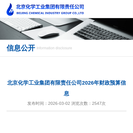
信息公开
Information disclosure
北京化学工业集团有限责任公司2026年财政预算信
息
发布时间：2026-03-02 浏览次数：
2547次