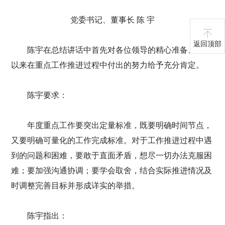
党委书记、董事长 陈 宇
返回顶部
陈宇在总结讲话中首先对各位领导的精心准备、今年
以来在重点工作推进过程中付出的努力给予充分肯定。
陈宇要求：
年度重点工作要突出定量标准，既要明确时间节点，
又要明确可量化的工作完成标准。对于工作推进过程中遇
到的问题和困难，要敢于直面矛盾，想尽一切办法克服困
难；要加强沟通协调；要学会取舍，结合实际推进情况及
时调整完善目标并形成详实的举措。
陈宇指出：