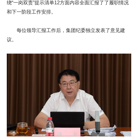
绕“一岗双责”提示清单12方面内容全面汇报了了履职情况
和下一阶段工作安排。
每位领导汇报工作后，集团纪委独立发表了意见建
议。