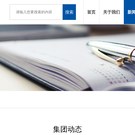
搜索
首页
关于我们
新
集团动态