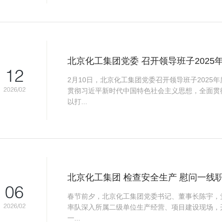
北京化工集团党委 召开领导班子2025
12
2月10日，北京化工集团党委召开领导班子2025
2026/02
贯彻习近平新时代中国特色社会主义思想，全面贯
以打...
北京化工集团 检查安全生产 慰问一线
06
春节前夕，北京化工集团党委书记、董事长陈宇，
2026/02
率队深入所属二级单位生产经营、项目建设现场，
一...