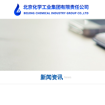
新闻资讯
News