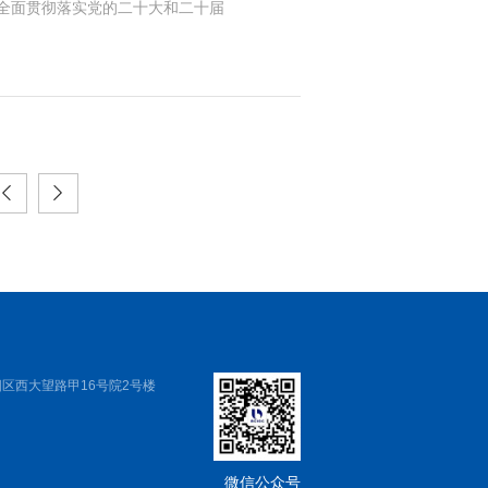
全面贯彻落实党的二十大和二十届
区西大望路甲16号院2号楼
微信公众号