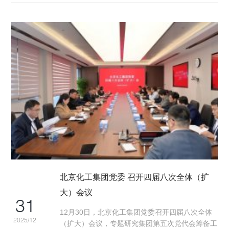
北京化工集团党委 召开四届八次全体（扩
大）会议
31
12月30日，北京化工集团党委召开四届八次全体
2025/12
（扩大）会议，专题研究集团第五次党代会筹备工