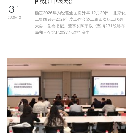
四次职工代表大会
31
确定2026年为经营全面提升年 12月29日，北京化
2025/12
工集团召开2026年度工作会暨二届四次职工代表
大会，党委书记、董事长陈宇以《坚持231战略布
局和三个北化建设不动摇 奋力...