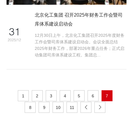
北京化工集团 召开2025年财务工作会暨司
库体系建设启动会
31
12月30日上午，北京化工集团召开2025年度财务
2025/12
工作会暨司库体系建设启动会。会议全面总结
2025年财务工作，部署2026年重点任务；正式启
动集团司库体系建设工程。集团总...
1
2
3
4
5
6
7
8
9
10
11