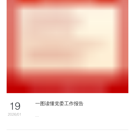
19
一图读懂党委工作报告
2026/01
...