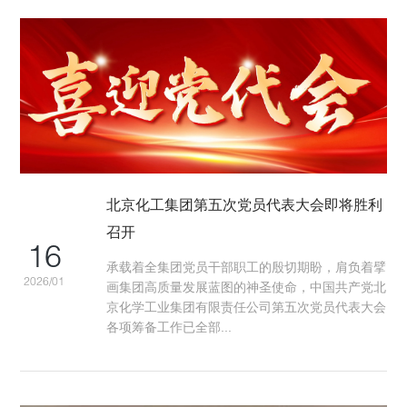
北京化工集团第五次党员代表大会即将胜利
召开
16
承载着全集团党员干部职工的殷切期盼，肩负着擘
2026/01
画集团高质量发展蓝图的神圣使命，中国共产党北
京化学工业集团有限责任公司第五次党员代表大会
各项筹备工作已全部...